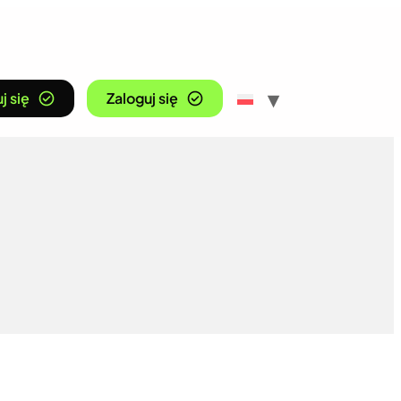
j się
Zaloguj się