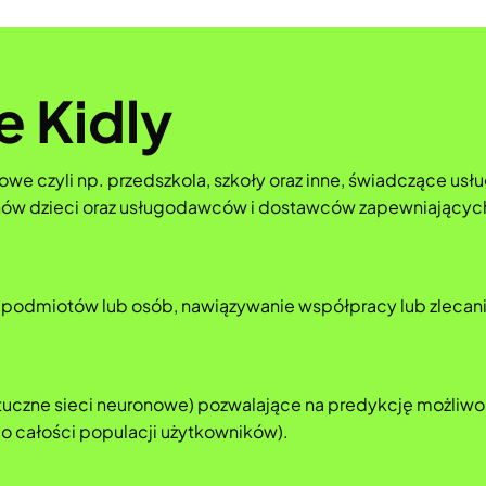
e Kidly
we czyli np. przedszkola, szkoły oraz inne, świadczące usłu
kunów dzieci oraz usługodawców i dostawców zapewniających 
odmiotów lub osób, nawiązywanie współpracy lub zlecanie z
(sztuczne sieci neuronowe) pozwalające na predykcję możliw
o całości populacji użytkowników).