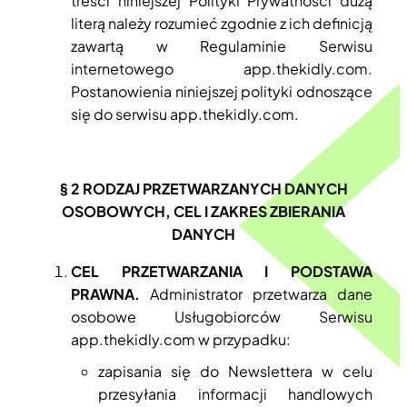
treści niniejszej Polityki Prywatności dużą
literą należy rozumieć zgodnie z ich definicją
zawartą w Regulaminie Serwisu
internetowego app.thekidly.com.
Postanowienia niniejszej polityki odnoszące
się do serwisu app.thekidly.com.
§ 2
RODZAJ PRZETWARZANYCH DANYCH
OSOBOWYCH, CEL I ZAKRES ZBIERANIA
DANYCH
CEL PRZETWARZANIA I PODSTAWA
PRAWNA.
Administrator przetwarza dane
osobowe Usługobiorców Serwisu
app.thekidly.com w przypadku:
zapisania się do Newslettera w celu
przesyłania informacji handlowych